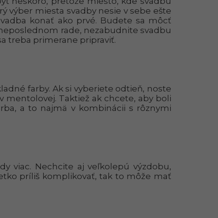
yť neskoro, pretože miesto, kde svadbu
ý výber miesta svadby nesie v sebe ešte
e svadba konať ako prvé. Budete sa môcť
ný. V neposlednom rade, nezabudnite svadbu
 treba primerane pripraviť.
adné farby. Ak si vyberiete odtieň, noste
v mentolovej. Taktiež ak chcete, aby boli
farba, a to najmä v kombinácii s rôznymi
kedy viac. Nechcite aj veľkolepú výzdobu,
šetko príliš komplikovať, tak to môže mať