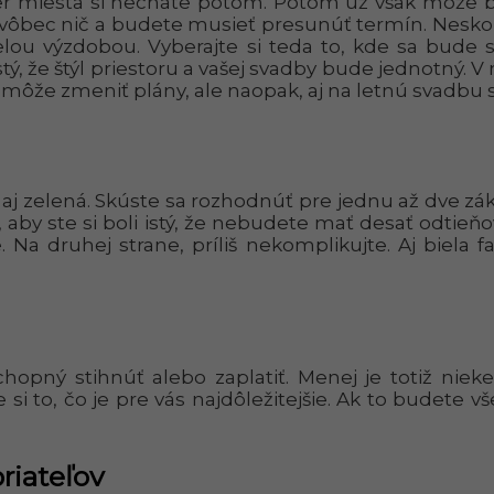
er miesta si necháte potom. Potom už však môže b
vôbec nič a budete musieť presunúť termín. Neskor
celou výzdobou. Vyberajte si teda to, kde sa bud
i istý, že štýl priestoru a vašej svadby bude jednot
ôže zmeniť plány, ale naopak, aj na letnú svadbu sa
j zelená. Skúste sa rozhodnúť pre jednu až dve zákl
 aby ste si boli istý, že nebudete mať desať odtieňo
. Na druhej strane, príliš nekomplikujte. Aj biela 
schopný stihnúť alebo zaplatiť. Menej je totiž nie
i to, čo je pre vás najdôležitejšie. Ak to budete v
riateľov