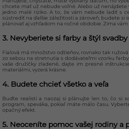
Plánujete, chystáte, máte vybraný dátum, no výb
chcete mať už nebude voľné. Alebo už nenájdete 
jedno malé riziko. A to, že vám nebude ladiť s 
sústrediť na ďalšie záležitosti a zároveň, budete s
plánovať aj vzhľadom na ročné obdobie. Zima vám m
3.
Nevyberiete si farby a štýl svadby
Fialová má množstvo odtieňov, rovnako tak ružová a
zo sebou na stretnutia s dodávateľmi vzorku farby,
vaše družičky zladené, dajte im presné inštrukcie
materiálmi, vyzerá krásne.
4.
Budete chcieť všetko a veľa
Buďte realisti a naozaj si plánujte len to, čo si 
program, speváka, pokiaľ máte málo času. Vyberte s
opačný efekt.
5.
Neoceníte pomoc vašej rodiny a p