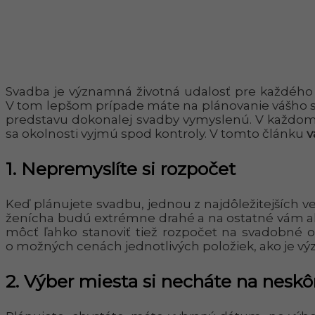
Svadba je významná životná udalosť pre každého čl
V tom lepšom prípade máte na plánovanie vášho s
predstavu dokonalej svadby vymyslenú. V každom 
sa okolnosti vyjmú spod kontroly. V tomto článku
v
1.
Nepremyslíte si rozpočet
Keď plánujete svadbu, jednou z najdôležitejších ve
ženícha budú extrémne drahé a na ostatné vám ak
môcť ľahko stanoviť tiež rozpočet na svadobné 
o možných cenách jednotlivých položiek, ako je výz
2.
Výber miesta si necháte na neskô