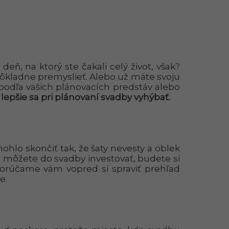
ň, na ktorý ste čakali celý život, však?
ôkladne premyslieť. Alebo už máte svoju
podľa vašich plánovacích predstáv alebo
lepšie sa pri plánovaní svadby vyhýbať.
ohlo skončiť tak, že šaty nevesty a oblek
 môžete do svadby investovať, budete si
porúčame vám vopred si spraviť prehľad
e.