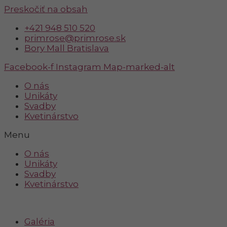
Preskočiť na obsah
+421 948 510 520
primrose@primrose.sk
Bory Mall Bratislava
Facebook-f
Instagram
Map-marked-alt
O nás
Unikáty
Svadby
Kvetinárstvo
Menu
O nás
Unikáty
Svadby
Kvetinárstvo
Galéria