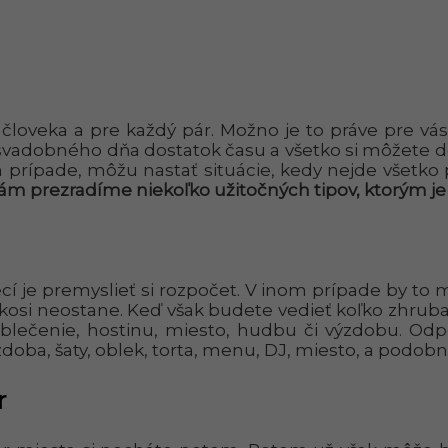
oveka a pre každý pár. Možno je to práve pre vás de
vadobného dňa dostatok času a všetko si môžete d
prípade, môžu nastať situácie, kedy nejde všetko 
ám prezradíme niekoľko užitočných tipov, ktorým je 
cí je premyslieť si rozpočet. V inom prípade by to m
osi neostane. Keď však budete vedieť koľko zhruba
oblečenie, hostinu, miesto, hudbu či výzdobu. Od
doba, šaty, oblek, torta, menu, DJ, miesto, a podobn
r